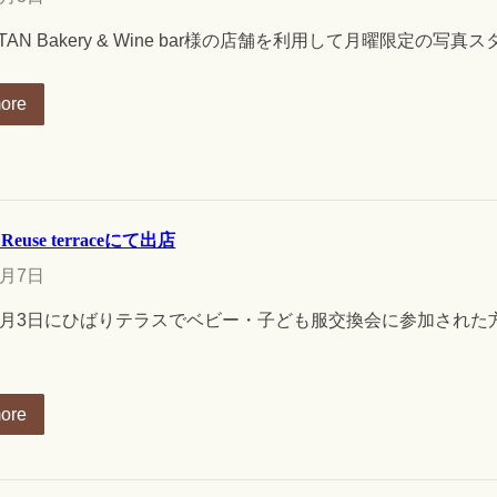
TTAN Bakery & Wine bar様の店舗を利用して月曜限定の写真
ore
euse terraceにて出店
0月7日
年11月3日にひばりテラスでベビー・子ども服交換会に参加され
ore