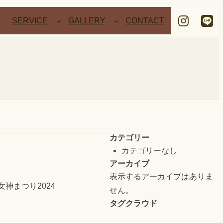
ア
ア
イ
イ
SERVICE
GALLERY
CONTACT
コ
コ
ン
ン
リ
リ
ン
ン
ク
ク
カテゴリー
カテゴリーなし
アーカイブ
表示するアーカイブはありま
丘女神まつり2024
せん。
タグクラウド