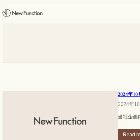
内
容
を
ス
キ
ッ
プ
2024年
2024年1
当社企画[
Read m