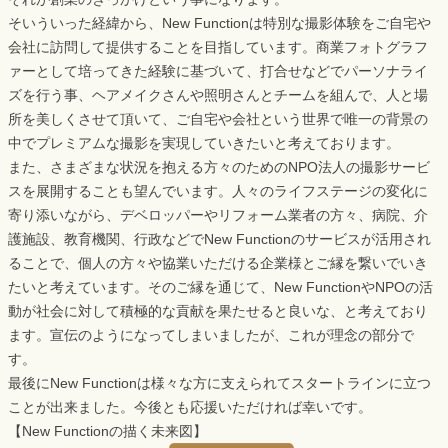
そいういった経緯から、New Functionは特別な撮影体験をご自宅や
会社に訪問して提供することを目指しています。商業フォトグラフ
ァーとして培ってきた経験に基づいて、打合せなどでパーソナライ
ズを行う事、ヘアメイクさんや照明さんとチームを組んで、人と場
所を美しくさせて頂いて、ご自宅や会社という世界で唯一の背景の
中でプレミアムな撮影を実現していきたいと考えております。
また、さまざまな状況を抱える方々のためのNPO法人の撮影サービ
スを展開することも望んでいます。人々のライフステージの変化に
寄り添いながら、デベロッパーやリフォーム業者の方々、病院、介
護施設、教育機関、行政などでNew Functionのサービスが活用され
ることで、個人の方々や協業いただける企業様とご縁を繋いでいき
たいと考えています。そのご縁を通じて、New FunctionやNPOの活
動が社会に対して積極的な貢献を果たせると良いな、と考えており
ます。宣伝のようになってしまいましたが、これが理念の部分で
す。
最後にNew Functionは様々な方に支えられてスタートラインに立つ
ことが出来ました。今後とも応援いただければ幸いです。
【New Functionの描く未来図】