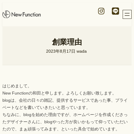
内
ア
ア
イ
イ
容
コ
コ
ン
ン
を
リ
リ
ン
ン
ス
ク
ク
キ
創業理由
ッ
プ
2023年8月17日
wada
はじめまして。
New Functionの和田と申します。よろしくお願い致します。
blogは、会社の日々の雑記、提供するサービスであった事、プライ
ベートなどを書いていきたいと思っています。
ちなみに、blogを始めた理由ですが、ホームページを作成くださっ
たデザイナーさんに、blogやった方が良いかもって仰っていただい
たので、まぁ頑張ってみます、といった具合で始めています。