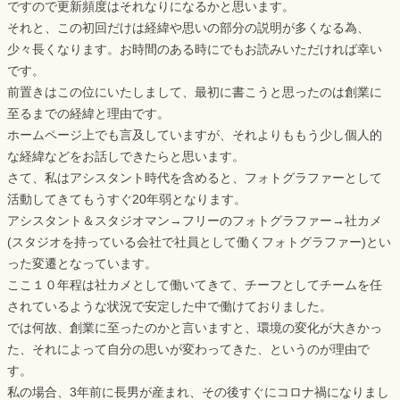
ですので更新頻度はそれなりになるかと思います。
それと、この初回だけは経緯や思いの部分の説明が多くなる為、
少々長くなります。お時間のある時にでもお読みいただければ幸い
です。
前置きはこの位にいたしまして、最初に書こうと思ったのは創業に
至るまでの経緯と理由です。
ホームページ上でも言及していますが、それよりももう少し個人的
な経緯などをお話しできたらと思います。
さて、私はアシスタント時代を含めると、フォトグラファーとして
活動してきてもうすぐ20年弱となります。
アシスタント＆スタジオマン→フリーのフォトグラファー→社カメ
(スタジオを持っている会社で社員として働くフォトグラファー)とい
った変遷となっています。
ここ１０年程は社カメとして働いてきて、チーフとしてチームを任
されているような状況で安定した中で働けておりました。
では何故、創業に至ったのかと言いますと、環境の変化が大きかっ
た、それによって自分の思いが変わってきた、というのが理由で
す。
私の場合、3年前に長男が産まれ、その後すぐにコロナ禍になりまし